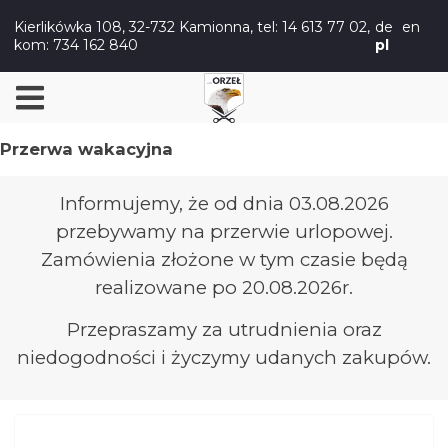
Kierlikówka 108, 32-732 Kamionna,
tel: 14 613 77 02
,
de
en
kom: 734 162 840
pl
Przerwa wakacyjna
Informujemy, że od dnia 03.08.2026
przebywamy na przerwie urlopowej.
Zamówienia złożone w tym czasie będą
realizowane po 20.08.2026r.
Przepraszamy za utrudnienia oraz
niedogodności i życzymy udanych zakupów.