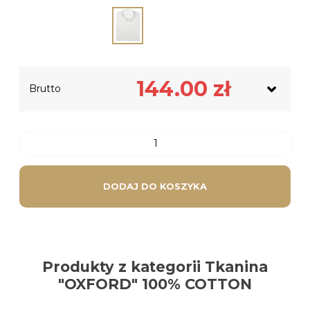
Netto
117.07
zł
144.00
zł
Brutto
Podatek VAT
26.93
zł
DODAJ DO KOSZYKA
Produkty z kategorii Tkanina
"OXFORD" 100% COTTON