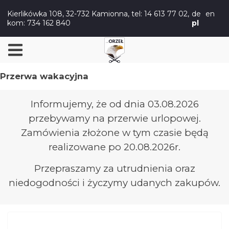
Kierlikówka 108, 32-732 Kamionna,
tel: 14 613 77 02
,
de
en
kom: 734 162 840
pl
Przerwa wakacyjna
Informujemy, że od dnia 03.08.2026
przebywamy na przerwie urlopowej.
Zamówienia złożone w tym czasie będą
realizowane po 20.08.2026r.
Przepraszamy za utrudnienia oraz
niedogodności i życzymy udanych zakupów.