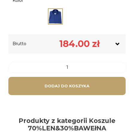
Kolor
Netto
149.59
zł
184.00
zł
Brutto
Podatek VAT
34.41
zł
DODAJ DO KOSZYKA
Produkty z kategorii Koszule
70%LEN&30%BAWEłNA