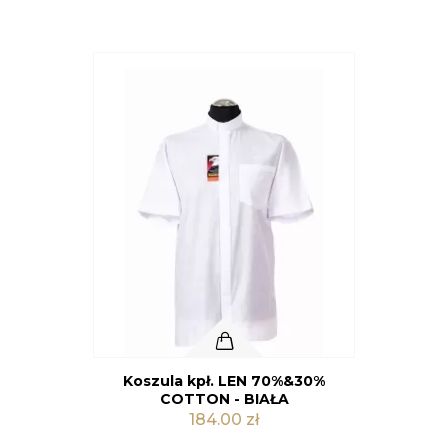
Koszula kpł. LEN 70%&30%
Kolor
COTTON - SZARA JASNA
184.00 zł