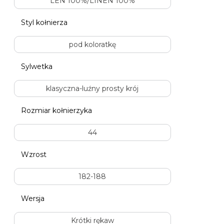
LEN 100%/LINEN 100%
Styl kołnierza
pod koloratkę
Sylwetka
klasyczna-luźny prosty krój
Rozmiar kołnierzyka
44
Wzrost
182-188
Wersja
Krótki rękaw