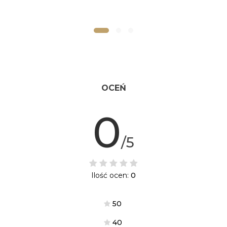
OCEŃ
0
/5
Ilość ocen:
0
5
0
4
0