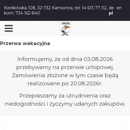
Kierlikówka 108, 32-732 Kamionna,
tel: 14 613 77 02
,
de
en
kom: 734 162 840
pl
Przerwa wakacyjna
Informujemy, że od dnia 03.08.2026
przebywamy na przerwie urlopowej.
Zamówienia złożone w tym czasie będą
realizowane po 20.08.2026r.
Przepraszamy za utrudnienia oraz
niedogodności i życzymy udanych zakupów.