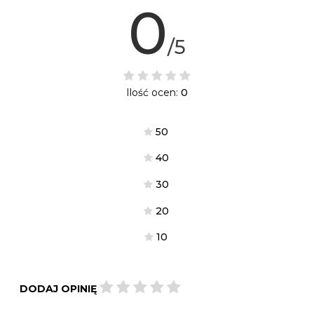
0
/5
Ilość ocen:
0
5
0
4
0
3
0
2
0
1
0
DODAJ OPINIĘ