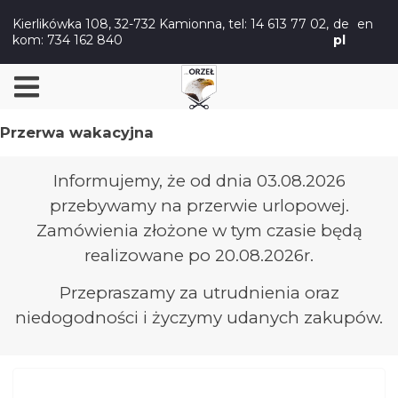
Kierlikówka 108, 32-732 Kamionna,
tel: 14 613 77 02
,
de
en
kom: 734 162 840
pl
Przerwa wakacyjna
Informujemy, że od dnia 03.08.2026
przebywamy na przerwie urlopowej.
Zamówienia złożone w tym czasie będą
realizowane po 20.08.2026r.
Przepraszamy za utrudnienia oraz
niedogodności i życzymy udanych zakupów.