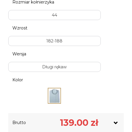
Rozmiar kołnierzyka
44
Wzrost
182-188
Wersja
Długi rękaw
Kolor
Netto
113.01
zł
139.00
zł
Brutto
Podatek VAT
25.99
zł