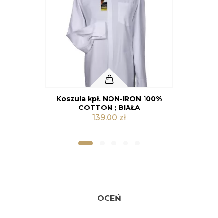
Koszula kpł. NON-IRON 100%
Kolor
COTTON ; CZARNA
139.00 zł
OCEŃ