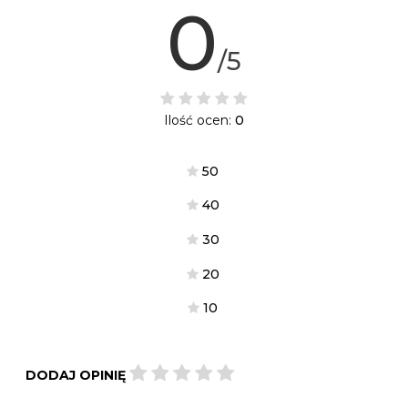
0
/5
Ilość ocen:
0
5
0
4
0
3
0
2
0
1
0
DODAJ OPINIĘ