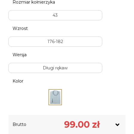
Rozmiar kołnierzyka
43
Wzrost
176-182
Wersja
Długi rękaw
Kolor
Netto
80.49
zł
99.00
zł
Brutto
Podatek VAT
18.51
zł