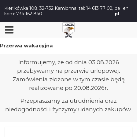
Kierlikówka 108, 32-732 Kamionna,
tel: 14 613 77 02
,
de
en
kom: 734 162 840
pl
Przerwa wakacyjna
Informujemy, że od dnia 03.08.2026
przebywamy na przerwie urlopowej.
Zamówienia złożone w tym czasie będą
realizowane po 20.08.2026r.
Przepraszamy za utrudnienia oraz
niedogodności i życzymy udanych zakupów.